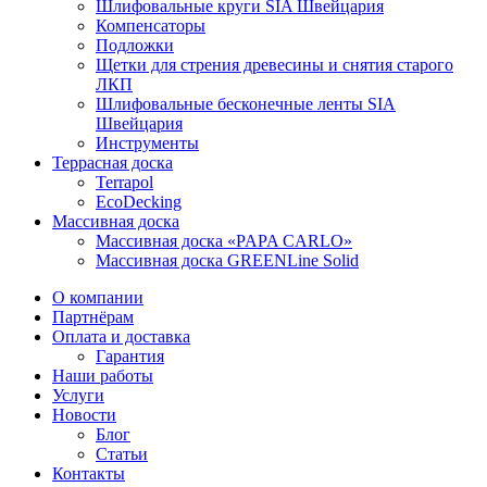
Шлифовальные круги SIA Швейцария
Компенсаторы
Подложки
Щетки для стрения древесины и снятия старого
ЛКП
Шлифовальные бесконечные ленты SIA
Швейцария
Инструменты
Террасная доска
Terrapol
EcoDecking
Массивная доска
Массивная доска «PAPA CARLO»
Массивная доска GREENLine Solid
О компании
Партнёрам
Оплата и доставка
Гарантия
Наши работы
Услуги
Новости
Блог
Статьи
Контакты