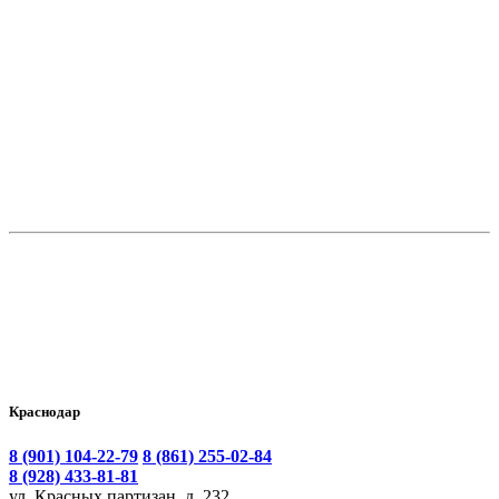
В корзину
Бордюр №26
Цена:
4 040.00
₽
Краснодар
8 (901) 104-22-79
8 (861) 255-02-84
8 (928) 433-81-81
ул. Красных партизан, д. 232