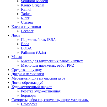
Solofloor Modern
Krono Original
Kaindl
Tarkett
Ritter
Classen
Клеи и грунтовки
Lechner
Лаки
Паркетный лак IRSA
Bona
LOBA
Pallmann (Uzin)
Масла
Масло для внутренних работ Glimtrex
Масло для наружных работ PNZ
Средства по уходу
Двери и наличники
Мебельный щит из массива дуба
Доска обрезная дуб
Художественный паркет
Розетка художественная
Бордюры
Саморезы, абразив, сопутствующие материалы
Саморезы