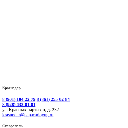
В корзину
Бордюр №26
Цена:
4 040.00
₽
Краснодар
8 (901) 104-22-79
8 (861) 255-02-84
8 (928) 433-81-81
ул. Красных партизан, д. 232
krasnodar@papacarloyug.ru
Ставрополь