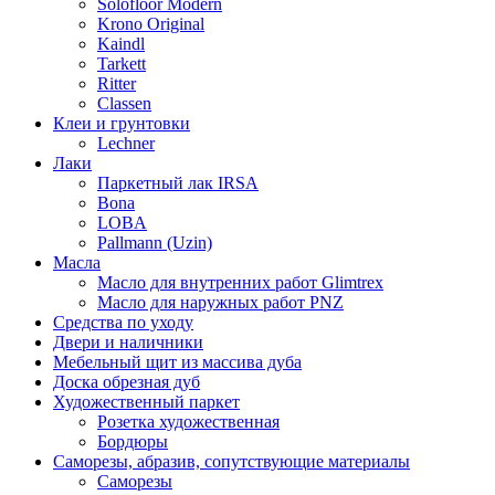
Solofloor Modern
Krono Original
Kaindl
Tarkett
Ritter
Classen
Клеи и грунтовки
Lechner
Лаки
Паркетный лак IRSA
Bona
LOBA
Pallmann (Uzin)
Масла
Масло для внутренних работ Glimtrex
Масло для наружных работ PNZ
Средства по уходу
Двери и наличники
Мебельный щит из массива дуба
Доска обрезная дуб
Художественный паркет
Розетка художественная
Бордюры
Саморезы, абразив, сопутствующие материалы
Саморезы