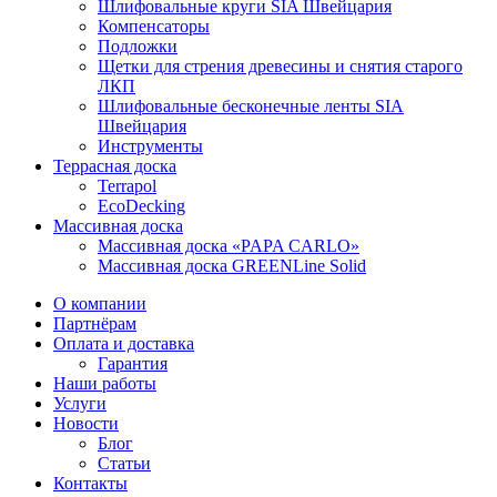
Шлифовальные круги SIA Швейцария
Компенсаторы
Подложки
Щетки для стрения древесины и снятия старого
ЛКП
Шлифовальные бесконечные ленты SIA
Швейцария
Инструменты
Террасная доска
Terrapol
EcoDecking
Массивная доска
Массивная доска «PAPA CARLO»
Массивная доска GREENLine Solid
О компании
Партнёрам
Оплата и доставка
Гарантия
Наши работы
Услуги
Новости
Блог
Статьи
Контакты