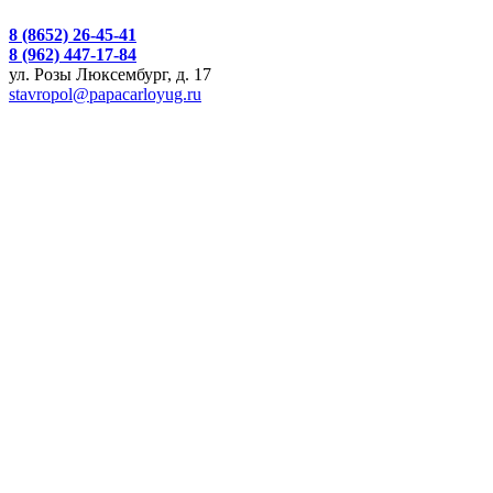
8 (8652) 26-45-41
8 (962) 447-17-84
ул. Розы Люксембург, д. 17
stavropol@papacarloyug.ru