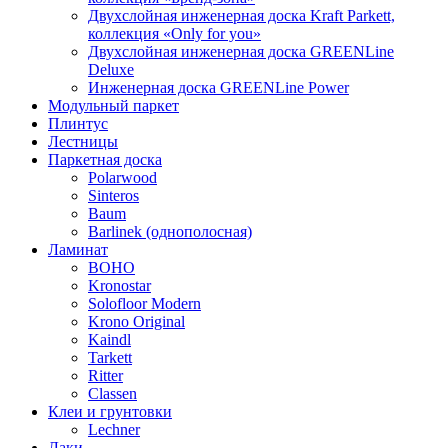
Двухслойная инженерная доска Kraft Parkett,
коллекция «Only for you»
Двухслойная инженерная доска GREENLine
Deluxe
Инженерная доска GREENLine Power
Модульный паркет
Плинтус
Лестницы
Паркетная доска
Polarwood
Sinteros
Baum
Barlinek (однополосная)
Ламинат
BOHO
Kronostar
Solofloor Modern
Krono Original
Kaindl
Tarkett
Ritter
Classen
Клеи и грунтовки
Lechner
Лаки