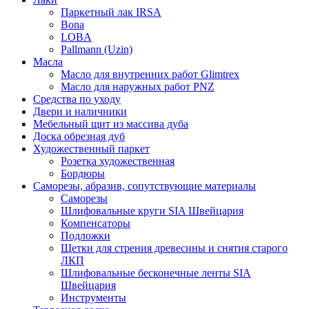
Паркетный лак IRSA
Bona
LOBA
Pallmann (Uzin)
Масла
Масло для внутренних работ Glimtrex
Масло для наружных работ PNZ
Средства по уходу
Двери и наличники
Мебельный щит из массива дуба
Доска обрезная дуб
Художественный паркет
Розетка художественная
Бордюры
Саморезы, абразив, сопутствующие материалы
Саморезы
Шлифовальные круги SIA Швейцария
Компенсаторы
Подложки
Щетки для стрения древесины и снятия старого
ЛКП
Шлифовальные бесконечные ленты SIA
Швейцария
Инструменты