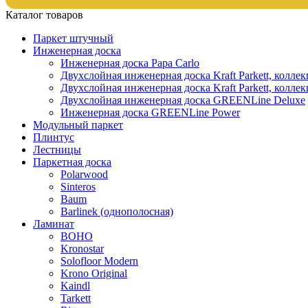
Каталог товаров
Паркет штучный
Инженерная доска
Инженерная доска Papa Carlo
Двухслойная инженерная доска Kraft Parkett, колле
Двухслойная инженерная доска Kraft Parkett, коллек
Двухслойная инженерная доска GREENLine Deluxe
Инженерная доска GREENLine Power
Модульный паркет
Плинтус
Лестницы
Паркетная доска
Polarwood
Sinteros
Baum
Barlinek (однополосная)
Ламинат
BOHO
Kronostar
Solofloor Modern
Krono Original
Kaindl
Tarkett