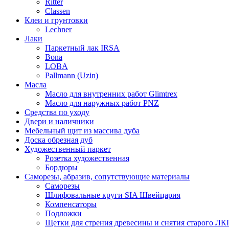
Ritter
Classen
Клеи и грунтовки
Lechner
Лаки
Паркетный лак IRSA
Bona
LOBA
Pallmann (Uzin)
Масла
Масло для внутренних работ Glimtrex
Масло для наружных работ PNZ
Средства по уходу
Двери и наличники
Мебельный щит из массива дуба
Доска обрезная дуб
Художественный паркет
Розетка художественная
Бордюры
Саморезы, абразив, сопутствующие материалы
Саморезы
Шлифовальные круги SIA Швейцария
Компенсаторы
Подложки
Щетки для стрения древесины и снятия старого ЛК