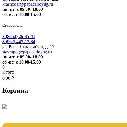
krasnodar@papacarloyug.ru
пн.-пт. с 09.00- 18.00
сб.-вс. с 10.00-15.00
Ставрополь
8 (8652) 26-45-41
8 (962) 447-17-84
ул. Розы Люксембург, д. 17
stavropol@papacarloyug.ru
пн.-пт. с 09.00- 18.00
сб.-вс. с 10.00-15.00
0
Итого
0.00 ₽
Корзина