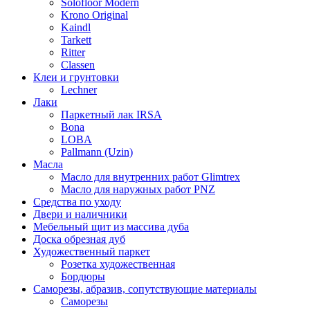
Solofloor Modern
Krono Original
Kaindl
Tarkett
Ritter
Classen
Клеи и грунтовки
Lechner
Лаки
Паркетный лак IRSA
Bona
LOBA
Pallmann (Uzin)
Масла
Масло для внутренних работ Glimtrex
Масло для наружных работ PNZ
Средства по уходу
Двери и наличники
Мебельный щит из массива дуба
Доска обрезная дуб
Художественный паркет
Розетка художественная
Бордюры
Саморезы, абразив, сопутствующие материалы
Саморезы