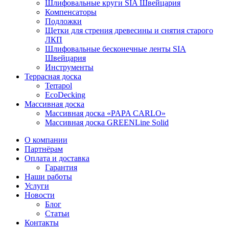
Шлифовальные круги SIA Швейцария
Компенсаторы
Подложки
Щетки для стрения древесины и снятия старого
ЛКП
Шлифовальные бесконечные ленты SIA
Швейцария
Инструменты
Террасная доска
Terrapol
EcoDecking
Массивная доска
Массивная доска «PAPA CARLO»
Массивная доска GREENLine Solid
О компании
Партнёрам
Оплата и доставка
Гарантия
Наши работы
Услуги
Новости
Блог
Статьи
Контакты