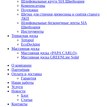
Шлифовальные круги SIA Швейцария
Компенсаторы
Подложки
Щетки для стрения древесины и снятия старого
ЛКП
Шлифовальные бесконечные ленты SIA
Швейцария
Инструменты
Террасная доска
Terrapol
EcoDecking
Массивная доска
Массивная доска «PAPA CARLO»
Массивная доска GREENLine Solid
О компании
Партнёрам
Оплата и доставка
Гарантия
Наши работы
Услуги
Новости
Блог
Статьи
Контакты