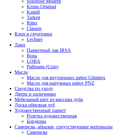
Solofloor Modern
Krono Original
Kaindl
Tarkett
Ritter
Classen
Клеи и грунтовки
Lechner
Лаки
Паркетный лак IRSA
Bona
LOBA
Pallmann (Uzin)
Масла
Масло для внутренних работ Glimtrex
Масло для наружных работ PNZ
Средства по уходу
Двери и наличники
Мебельный щит из массива дуба
Доска обрезная дуб
Художественный паркет
Розетка художественная
Бордюры
Саморезы, абразив, сопутствующие материалы
Саморезы