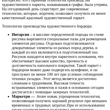
Интересно, что старинная технология производства
художественного паркета, называвшаяся графье, была утеряна.
На сегодняшний день существует две современные
технологии, которые, впрочем, позволяют получить не менее
качественный красивый художественный паркет.
Технологии производства художественного бордюра:
Интарсия –
в массиве определенной породы по схеме
рисунка вырезаются специальные пазы для размещения
элементов рисунка. Отдельно подготавливаются
декоративные элементы из разных пород дерева, и
каждый из них вклеивается в подготовленный паз.
Рисунок находится внутри паркетного основания, что
обеспечивает высокое качество, прочность и
долговечность напольного покрытия. Такой паркет с
бордюром можно даже подвергать шлифовке, и он
прослужит не менее 100 лет при условии соблюдения
техники укладки. Этот метод является достаточно
сложным и трудоемким. Высокая точность
встраиваемых элементов и пазов в основании сегодня
достигается с помощью лазерных технологий.
Маркетри —
более новая, упрощенная технология,
позволяющая получить хороший результат при меньших
временных и трудовых затратах.При ее использовании
также осуществляется подготовка декоративных