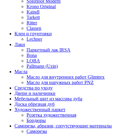
Solofloor Modern
Krono Original
Kaindl
Tarkett
Ritter
Classen
Клеи и грунтовки
Lechner
Лаки
Паркетный лак IRSA
Bona
LOBA
Pallmann (Uzin)
Масла
Масло для внутренних работ Glimtrex
Масло для наружных работ PNZ
Средства по уходу
Двери и наличники
Мебельный щит из массива дуба
Доска обрезная дуб
Художественный паркет
Розетка художественная
Бордюры
Саморезы, абразив, сопутствующие материалы
Саморезы