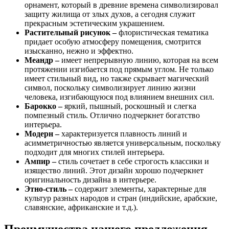
орнамент, который в древние времена символизировал
защиту жилища от злых духов, а сегодня служит
прекрасным эстетическим украшением.
Растительный рисунок –
флористическая тематика
придает особую атмосферу помещения, смотрится
изысканно, нежно и эффектно.
Меандр –
имеет непрерывную линию, которая на всем
протяжении изгибается под прямым углом. Не только
имеет стильный вид, но также скрывает магический
символ, поскольку символизирует линию жизни
человека, изгибающуюся под влиянием внешних сил.
Барокко –
яркий, пышный, роскошный и слегка
помпезный стиль. Отлично подчеркнет богатство
интерьера.
Модерн –
характеризуется плавность линий и
асимметричностью является универсальным, поскольку
подходит для многих стилей интерьера.
Ампир –
стиль сочетает в себе строгость классики и
изящество линий. Этот дизайн хорошо подчеркнет
оригинальность дизайна в интерьере.
Этно-стиль –
содержит элементы, характерные для
культур разных народов и стран (индийские, арабские,
славянские, африканские и т.д.).