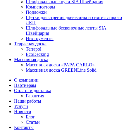
Шлифовальные круги SIA Швейцария
Компенсаторы
Подложки
Щетки для стрения древесины и снятия старого
ЛКП
Шлифовальные бесконечные ленты SIA
Швейцария
Инструменты
Террасная доска
Terrapol
EcoDecking
Массивная доска
Массивная доска «PAPA CARLO»
Массивная доска GREENLine Solid
О компании
Партнёрам
Оплата и доставка
Гарантия
Наши работы
Услуги
Новости
Блог
Статьи
Контакты