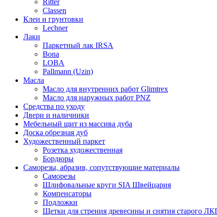
Ritter
Classen
Клеи и грунтовки
Lechner
Лаки
Паркетный лак IRSA
Bona
LOBA
Pallmann (Uzin)
Масла
Масло для внутренних работ Glimtrex
Масло для наружных работ PNZ
Средства по уходу
Двери и наличники
Мебельный щит из массива дуба
Доска обрезная дуб
Художественный паркет
Розетка художественная
Бордюры
Саморезы, абразив, сопутствующие материалы
Саморезы
Шлифовальные круги SIA Швейцария
Компенсаторы
Подложки
Щетки для стрения древесины и снятия старого ЛК