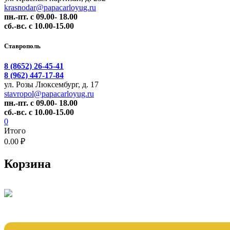
krasnodar@papacarloyug.ru
пн.-пт. с 09.00- 18.00
сб.-вс. с 10.00-15.00
Ставрополь
8 (8652) 26-45-41
8 (962) 447-17-84
ул. Розы Люксембург, д. 17
stavropol@papacarloyug.ru
пн.-пт. с 09.00- 18.00
сб.-вс. с 10.00-15.00
0
Итого
0.00 ₽
Корзина