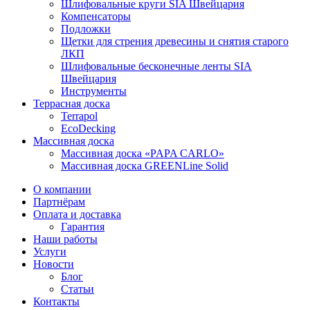
Шлифовальные круги SIA Швейцария
Компенсаторы
Подложки
Щетки для стрения древесины и снятия старого
ЛКП
Шлифовальные бесконечные ленты SIA
Швейцария
Инструменты
Террасная доска
Terrapol
EcoDecking
Массивная доска
Массивная доска «PAPA CARLO»
Массивная доска GREENLine Solid
О компании
Партнёрам
Оплата и доставка
Гарантия
Наши работы
Услуги
Новости
Блог
Статьи
Контакты