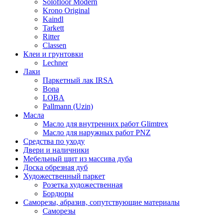
Solofloor Modern
Krono Original
Kaindl
Tarkett
Ritter
Classen
Клеи и грунтовки
Lechner
Лаки
Паркетный лак IRSA
Bona
LOBA
Pallmann (Uzin)
Масла
Масло для внутренних работ Glimtrex
Масло для наружных работ PNZ
Средства по уходу
Двери и наличники
Мебельный щит из массива дуба
Доска обрезная дуб
Художественный паркет
Розетка художественная
Бордюры
Саморезы, абразив, сопутствующие материалы
Саморезы