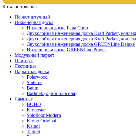
Каталог товаров
Паркет штучный
Инженерная доска
Инженерная доска Papa Carlo
Двухслойная инженерная доска Kraft Parkett, колле
Двухслойная инженерная доска Kraft Parkett, коллек
Двухслойная инженерная доска GREENLine Deluxe
Инженерная доска GREENLine Power
Модульный паркет
Плинтус
Лестницы
Паркетная доска
Polarwood
Sinteros
Baum
Barlinek (однополосная)
Ламинат
BOHO
Kronostar
Solofloor Modern
Krono Original
Kaindl
Tarkett