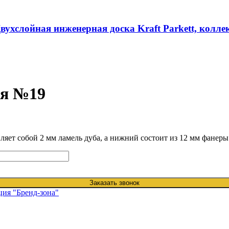
вухслойная инженерная доска Kraft Parkett, колл
ая №19
ляет собой 2 мм ламель дуба, а нижний состоит из 12 мм фанеры
Заказать звонок
ция "Бренд-зона"