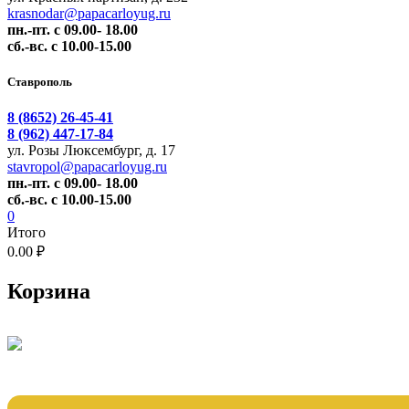
krasnodar@papacarloyug.ru
пн.-пт. с 09.00- 18.00
сб.-вс. с 10.00-15.00
Ставрополь
8 (8652) 26-45-41
8 (962) 447-17-84
ул. Розы Люксембург, д. 17
stavropol@papacarloyug.ru
пн.-пт. с 09.00- 18.00
сб.-вс. с 10.00-15.00
0
Итого
0.00 ₽
Корзина