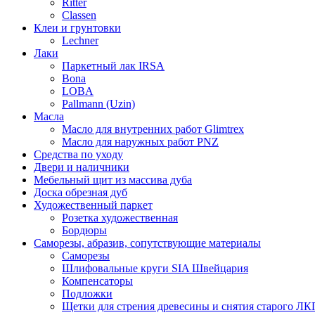
Ritter
Classen
Клеи и грунтовки
Lechner
Лаки
Паркетный лак IRSA
Bona
LOBA
Pallmann (Uzin)
Масла
Масло для внутренних работ Glimtrex
Масло для наружных работ PNZ
Средства по уходу
Двери и наличники
Мебельный щит из массива дуба
Доска обрезная дуб
Художественный паркет
Розетка художественная
Бордюры
Саморезы, абразив, сопутствующие материалы
Саморезы
Шлифовальные круги SIA Швейцария
Компенсаторы
Подложки
Щетки для стрения древесины и снятия старого ЛК