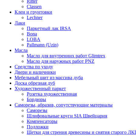
Ritter
Classen
Клеи и грунтовки
Lechner
Лаки
Паркетный лак IRSA
Bona
LOBA
Pallmann (Uzin)
Масла
Масло для внутренних работ Glimtrex
Масло для наружных работ PNZ
Средства по уходу
Двери и наличники
Мебельный щит из массива дуба
Доска обрезная дуб
Художественный паркет
Розетка художественная
Бордюры
Саморезы, абразив, сопутствующие материалы
Саморезы
Шлифовальные круги SIA Швейцария
Компенсаторы
Подложки
Щетки для стрения древесины и снятия старого ЛК