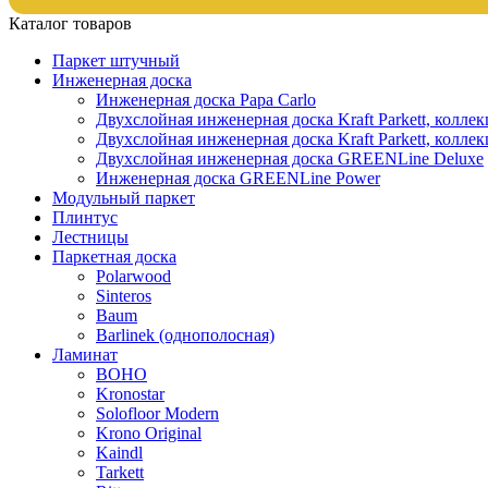
Каталог товаров
Паркет штучный
Инженерная доска
Инженерная доска Papa Carlo
Двухслойная инженерная доска Kraft Parkett, колле
Двухслойная инженерная доска Kraft Parkett, коллек
Двухслойная инженерная доска GREENLine Deluxe
Инженерная доска GREENLine Power
Модульный паркет
Плинтус
Лестницы
Паркетная доска
Polarwood
Sinteros
Baum
Barlinek (однополосная)
Ламинат
BOHO
Kronostar
Solofloor Modern
Krono Original
Kaindl
Tarkett