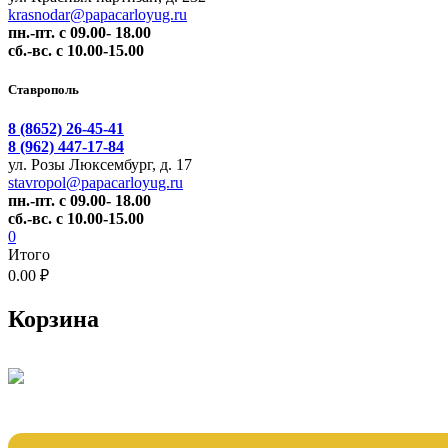
krasnodar@papacarloyug.ru
пн.-пт. с 09.00- 18.00
сб.-вс. с 10.00-15.00
Ставрополь
8 (8652) 26-45-41
8 (962) 447-17-84
ул. Розы Люксембург, д. 17
stavropol@papacarloyug.ru
пн.-пт. с 09.00- 18.00
сб.-вс. с 10.00-15.00
0
Итого
0.00 ₽
Корзина