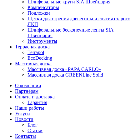
Шлифовальные круги SIA Швейцария
Компенсаторы
Подложки
Щетки для стрения древесины и снятия старого
ЛКП
Шлифовальные бесконечные ленты SIA
Швейцария
Инструменты
Террасная доска
Terrapol
EcoDecking
Массивная доска
Массивная доска «PAPA CARLO»
Массивная доска GREENLine Solid
О компании
Партнёрам
Оплата и доставка
Гарантия
Наши работы
Услуги
Новости
Блог
Статьи
Контакты