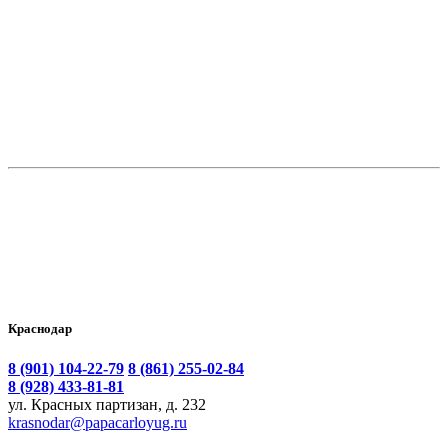
В корзину
Инженерная доска двухслойная №50
Цена:
7 050.00
₽
Краснодар
8 (901) 104-22-79
8 (861) 255-02-84
8 (928) 433-81-81
ул. Красных партизан, д. 232
krasnodar@papacarloyug.ru