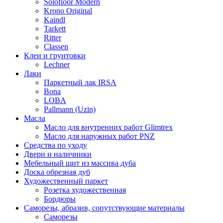
Solofloor Modern
Krono Original
Kaindl
Tarkett
Ritter
Classen
Клеи и грунтовки
Lechner
Лаки
Паркетный лак IRSA
Bona
LOBA
Pallmann (Uzin)
Масла
Масло для внутренних работ Glimtrex
Масло для наружных работ PNZ
Средства по уходу
Двери и наличники
Мебельный щит из массива дуба
Доска обрезная дуб
Художественный паркет
Розетка художественная
Бордюры
Саморезы, абразив, сопутствующие материалы
Саморезы