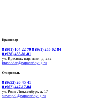
Краснодар
8 (901) 104-22-79
8 (861) 255-02-84
8 (928) 433-81-81
ул. Красных партизан, д. 232
krasnodar@papacarloyug.ru
Ставрополь
8 (8652) 26-45-41
8 (962) 447-17-84
ул. Розы Люксембург, д. 17
stavropol@papacarloyug.ru