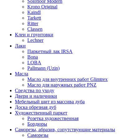
Solofloor Modern
Krono Original
Kaindl
Tarkett
Ritter
Classen
Клеи и грунтовки
Lechner
Лаки
Паркетный лак IRSA
Bona
LOBA
Pallmann (Uzin)
Масла
Масло для внутренних работ Glimtrex
Масло для наружных работ PNZ
Средства по уходу
Двери и наличники
Мебельный щит из массива дуба
Доска обрезная дуб
Художественный паркет
Розетка художественная
Бордюры
Саморезы, абразив, сопутствующие материалы
Саморезы