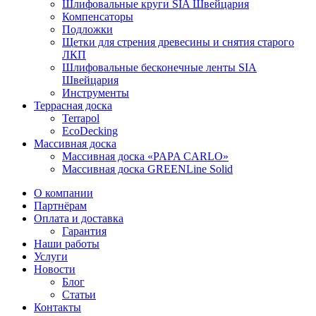
Шлифовальные круги SIA Швейцария
Компенсаторы
Подложки
Щетки для стрения древесины и снятия старого
ЛКП
Шлифовальные бесконечные ленты SIA
Швейцария
Инструменты
Террасная доска
Terrapol
EcoDecking
Массивная доска
Массивная доска «PAPA CARLO»
Массивная доска GREENLine Solid
О компании
Партнёрам
Оплата и доставка
Гарантия
Наши работы
Услуги
Новости
Блог
Статьи
Контакты