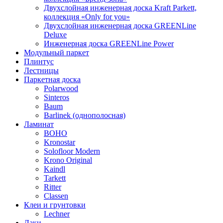
Двухслойная инженерная доска Kraft Parkett,
коллекция «Only for you»
Двухслойная инженерная доска GREENLine
Deluxe
Инженерная доска GREENLine Power
Модульный паркет
Плинтус
Лестницы
Паркетная доска
Polarwood
Sinteros
Baum
Barlinek (однополосная)
Ламинат
BOHO
Kronostar
Solofloor Modern
Krono Original
Kaindl
Tarkett
Ritter
Classen
Клеи и грунтовки
Lechner
Лаки