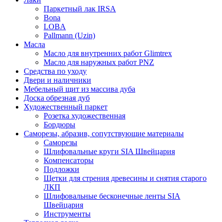
Паркетный лак IRSA
Bona
LOBA
Pallmann (Uzin)
Масла
Масло для внутренних работ Glimtrex
Масло для наружных работ PNZ
Средства по уходу
Двери и наличники
Мебельный щит из массива дуба
Доска обрезная дуб
Художественный паркет
Розетка художественная
Бордюры
Саморезы, абразив, сопутствующие материалы
Саморезы
Шлифовальные круги SIA Швейцария
Компенсаторы
Подложки
Щетки для стрения древесины и снятия старого
ЛКП
Шлифовальные бесконечные ленты SIA
Швейцария
Инструменты