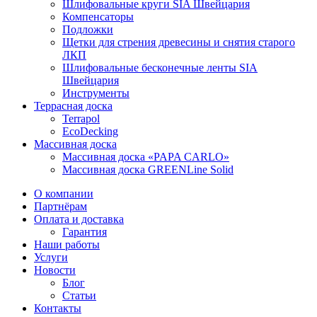
Шлифовальные круги SIA Швейцария
Компенсаторы
Подложки
Щетки для стрения древесины и снятия старого
ЛКП
Шлифовальные бесконечные ленты SIA
Швейцария
Инструменты
Террасная доска
Terrapol
EcoDecking
Массивная доска
Массивная доска «PAPA CARLO»
Массивная доска GREENLine Solid
О компании
Партнёрам
Оплата и доставка
Гарантия
Наши работы
Услуги
Новости
Блог
Статьи
Контакты