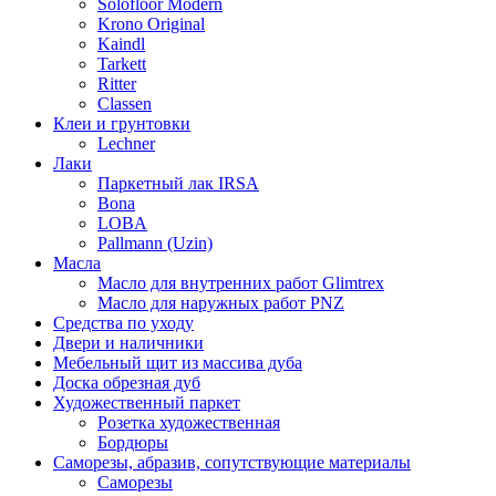
Solofloor Modern
Krono Original
Kaindl
Tarkett
Ritter
Classen
Клеи и грунтовки
Lechner
Лаки
Паркетный лак IRSA
Bona
LOBA
Pallmann (Uzin)
Масла
Масло для внутренних работ Glimtrex
Масло для наружных работ PNZ
Средства по уходу
Двери и наличники
Мебельный щит из массива дуба
Доска обрезная дуб
Художественный паркет
Розетка художественная
Бордюры
Саморезы, абразив, сопутствующие материалы
Саморезы