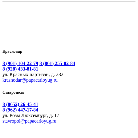
Краснодар
8 (901) 104-22-79
8 (861) 255-02-84
8 (928) 433-81-81
ул. Красных партизан, д. 232
krasnodar@papacarloyug.ru
Ставрополь
8 (8652) 26-45-41
8 (962) 447-17-84
ул. Розы Люксембург, д. 17
stavropol@papacarloyug.ru