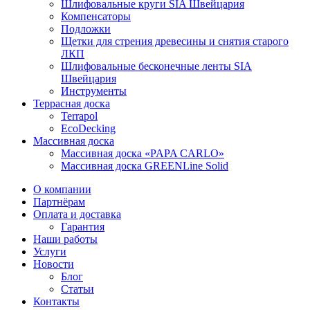
Шлифовальные круги SIA Швейцария
Компенсаторы
Подложки
Щетки для стрения древесины и снятия старого
ЛКП
Шлифовальные бесконечные ленты SIA
Швейцария
Инструменты
Террасная доска
Terrapol
EcoDecking
Массивная доска
Массивная доска «PAPA CARLO»
Массивная доска GREENLine Solid
О компании
Партнёрам
Оплата и доставка
Гарантия
Наши работы
Услуги
Новости
Блог
Статьи
Контакты