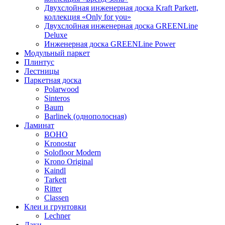
Двухслойная инженерная доска Kraft Parkett,
коллекция «Only for you»
Двухслойная инженерная доска GREENLine
Deluxe
Инженерная доска GREENLine Power
Модульный паркет
Плинтус
Лестницы
Паркетная доска
Polarwood
Sinteros
Baum
Barlinek (однополосная)
Ламинат
BOHO
Kronostar
Solofloor Modern
Krono Original
Kaindl
Tarkett
Ritter
Classen
Клеи и грунтовки
Lechner
Лаки