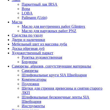
Паркетный лак IRSA
Bona
LOBA
Pallmann (Uzin)
Масла
Масло для внутренних работ Glimtrex
Масло для наружных работ PNZ
Средства по уходу
Двери и наличники
Мебельный щит из массива дуба
Доска обрезная дуб
Художественный паркет
Розетка художественная
Бордюры
Саморезы, абразив, сопутствующие материалы
Саморезы
Шлифовальные круги SIA Швейцария
Компенсаторы
Подложки
Щетки для стрения древесины и снятия старого
ЛКП
Шлифовальные бесконечные ленты SIA
Швейцария
Инструменты