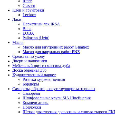
Ritter
Classen
Клеи и грунтовки
Lechner
Лаки
Паркетный лак IRSA
Bona
LOBA
Pallmann (Uzin)
Масла
Масло для внутренних работ Glimtrex
Масло для наружных работ PNZ
Средства по уходу
Двери и наличники
Мебельный щит из массива дуба
Доска обрезная дуб
Художественный паркет
Розетка художественная
Бордюры
Саморезы, абразив, сопутствующие материалы
Саморезы
Шлифовальные круги SIA Швейцария
Компенсаторы
Подложки
Щетки для стрения древесины и снятия старого ЛК