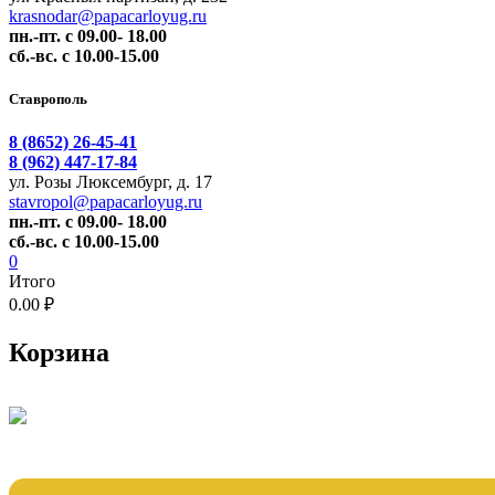
krasnodar@papacarloyug.ru
пн.-пт. с 09.00- 18.00
сб.-вс. с 10.00-15.00
Ставрополь
8 (8652) 26-45-41
8 (962) 447-17-84
ул. Розы Люксембург, д. 17
stavropol@papacarloyug.ru
пн.-пт. с 09.00- 18.00
сб.-вс. с 10.00-15.00
0
Итого
0.00 ₽
Корзина