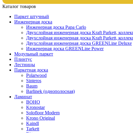
Каталог товаров
Паркет штучный
Инженерная доска
Инженерная доска Papa Carlo
Двухслойная инженерная доска Kraft Parkett, колле
Двухслойная инженерная доска Kraft Parkett, коллек
Двухслойная инженерная доска GREENLine Deluxe
Инженерная доска GREENLine Power
Модульный паркет
Плинтус
Лестницы
Паркетная доска
Polarwood
Sinteros
Baum
Barlinek (однополосная)
Ламинат
BOHO
Kronostar
Solofloor Modern
Krono Original
Kaindl
Tarkett