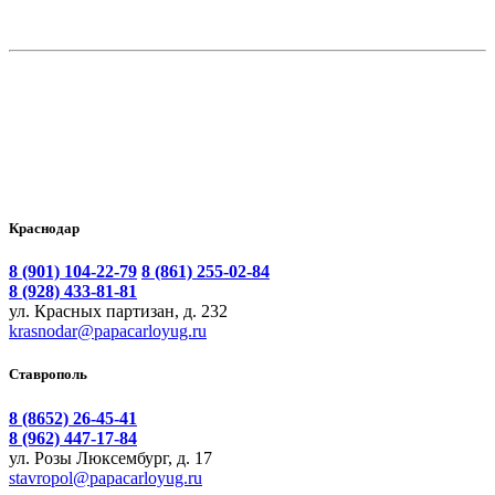
Краснодар
8 (901) 104-22-79
8 (861) 255-02-84
8 (928) 433-81-81
ул. Красных партизан, д. 232
krasnodar@papacarloyug.ru
Ставрополь
8 (8652) 26-45-41
8 (962) 447-17-84
ул. Розы Люксембург, д. 17
stavropol@papacarloyug.ru