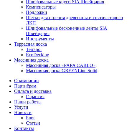
Шлифовальные круги SIA Швейцария
Компенсаторы
Подложки
Щетки для стрения древесины и снятия старого
ЛКП
Шлифовальные бесконечные ленты SIA
Швейцария
Инструменты
Террасная доска
Terrapol
EcoDecking
Массивная доска
Массивная доска «PAPA CARLO»
Массивная доска GREENLine Solid
О компании
Партнёрам
Оплата и доставка
Гарантия
Наши работы
Услуги
Новости
Блог
Статьи
Контакты