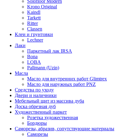
Solofloor Modern
Krono Original
Kaindl
Tarkett
Ritter
Classen
Клеи и грунтовки
Lechner
Лаки
Паркетный лак IRSA
Bona
LOBA
Pallmann (Uzin)
Масла
Масло для внутренних работ Glimtrex
Масло для наружных работ PNZ
Средства по уходу
Двери и наличники
Мебельный щит из массива дуба
Доска обрезная дуб
Художественный паркет
Розетка художественная
Бордюры
Саморезы, абразив, сопутствующие материалы
Саморезы