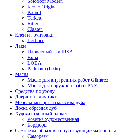
Solofloor Modern
Krono Original
Kaindl
Tarkett
Ritter
Classen
Клеи и грунтовки
Lechner
Лаки
Паркетный лак IRSA
Bona
LOBA
Pallmann (Uzin)
Масла
Масло для внутренних работ Glimtrex
Масло для наружных работ PNZ
Средства по уходу
Двери и наличники
Мебельный щит из массива дуба
Доска обрезная дуб
Художественный паркет
Розетка художественная
Бордюры
Саморезы, абразив, сопутствующие материалы
Саморезы