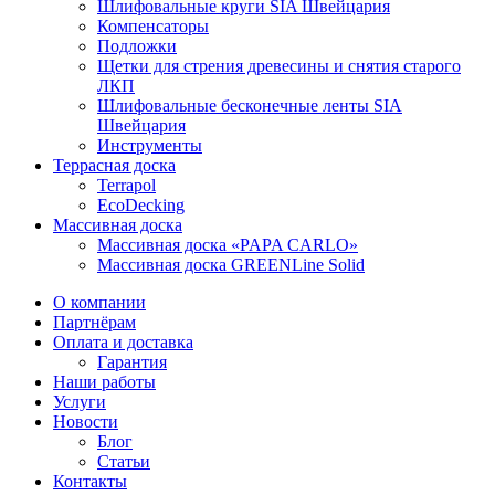
Шлифовальные круги SIA Швейцария
Компенсаторы
Подложки
Щетки для стрения древесины и снятия старого
ЛКП
Шлифовальные бесконечные ленты SIA
Швейцария
Инструменты
Террасная доска
Terrapol
EcoDecking
Массивная доска
Массивная доска «PAPA CARLO»
Массивная доска GREENLine Solid
О компании
Партнёрам
Оплата и доставка
Гарантия
Наши работы
Услуги
Новости
Блог
Статьи
Контакты