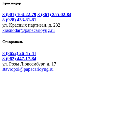
Краснодар
8 (901) 104-22-79
8 (861) 255-02-84
8 (928) 433-81-81
ул. Красных партизан, д. 232
krasnodar@papacarloyug.ru
Ставрополь
8 (8652) 26-45-41
8 (962) 447-17-84
ул. Розы Люксембург, д. 17
stavropol@papacarloyug.ru