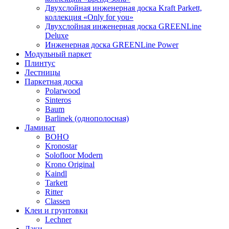
Двухслойная инженерная доска Kraft Parkett,
коллекция «Only for you»
Двухслойная инженерная доска GREENLine
Deluxe
Инженерная доска GREENLine Power
Модульный паркет
Плинтус
Лестницы
Паркетная доска
Polarwood
Sinteros
Baum
Barlinek (однополосная)
Ламинат
BOHO
Kronostar
Solofloor Modern
Krono Original
Kaindl
Tarkett
Ritter
Classen
Клеи и грунтовки
Lechner
Лаки