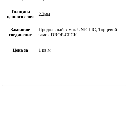
Толщина
2,2мм
ценного слоя
Замковое
Продольный замок UNICLIC, Торцевой
соединение
замок DROP-ClICK
Цена за
1 кв.м