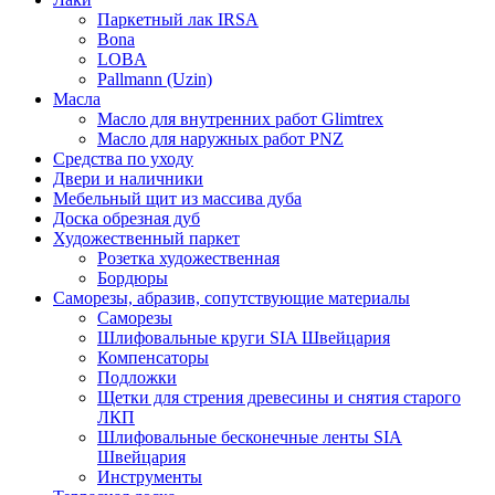
Паркетный лак IRSA
Bona
LOBA
Pallmann (Uzin)
Масла
Масло для внутренних работ Glimtrex
Масло для наружных работ PNZ
Средства по уходу
Двери и наличники
Мебельный щит из массива дуба
Доска обрезная дуб
Художественный паркет
Розетка художественная
Бордюры
Саморезы, абразив, сопутствующие материалы
Саморезы
Шлифовальные круги SIA Швейцария
Компенсаторы
Подложки
Щетки для стрения древесины и снятия старого
ЛКП
Шлифовальные бесконечные ленты SIA
Швейцария
Инструменты