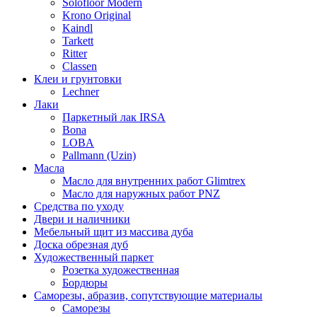
Solofloor Modern
Krono Original
Kaindl
Tarkett
Ritter
Classen
Клеи и грунтовки
Lechner
Лаки
Паркетный лак IRSA
Bona
LOBA
Pallmann (Uzin)
Масла
Масло для внутренних работ Glimtrex
Масло для наружных работ PNZ
Средства по уходу
Двери и наличники
Мебельный щит из массива дуба
Доска обрезная дуб
Художественный паркет
Розетка художественная
Бордюры
Саморезы, абразив, сопутствующие материалы
Саморезы