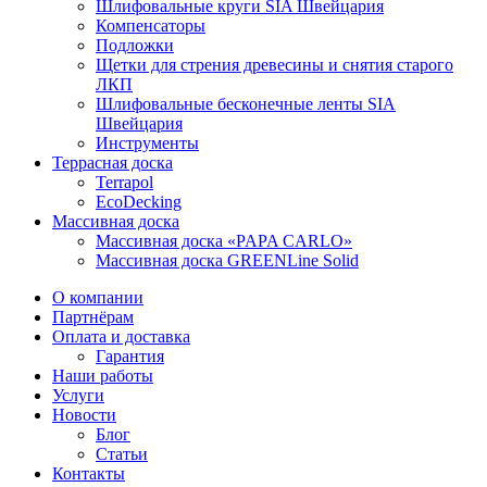
Шлифовальные круги SIA Швейцария
Компенсаторы
Подложки
Щетки для стрения древесины и снятия старого
ЛКП
Шлифовальные бесконечные ленты SIA
Швейцария
Инструменты
Террасная доска
Terrapol
EcoDecking
Массивная доска
Массивная доска «PAPA CARLO»
Массивная доска GREENLine Solid
О компании
Партнёрам
Оплата и доставка
Гарантия
Наши работы
Услуги
Новости
Блог
Статьи
Контакты