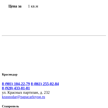
Цена за
1 кв.м
Краснодар
8 (901) 104-22-79
8 (861) 255-02-84
8 (928) 433-81-81
ул. Красных партизан, д. 232
krasnodar@papacarloyug.ru
Ставрополь