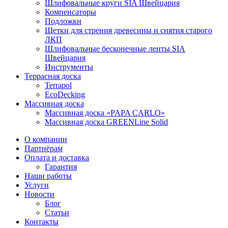
Шлифовальные круги SIA Швейцария
Компенсаторы
Подложки
Щетки для стрения древесины и снятия старого
ЛКП
Шлифовальные бесконечные ленты SIA
Швейцария
Инструменты
Террасная доска
Terrapol
EcoDecking
Массивная доска
Массивная доска «PAPA CARLO»
Массивная доска GREENLine Solid
О компании
Партнёрам
Оплата и доставка
Гарантия
Наши работы
Услуги
Новости
Блог
Статьи
Контакты