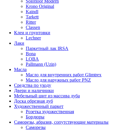
Solofloor Modern
Krono Original
Kaindl
Tarkett
Ritter
Classen
Клеи и грунтовки
Lechner
Лаки
Паркетный лак IRSA
Bona
LOBA
Pallmann (Uzin)
Масла
Масло для внутренних работ Glimtrex
Масло для наружных работ PNZ
Средства по уходу
Двери и наличники
Мебельный щит из массива дуба
Доска обрезная дуб
Художественный паркет
Розетка художественная
Бордюры
Саморезы, абразив, сопутствующие материалы
Саморезы