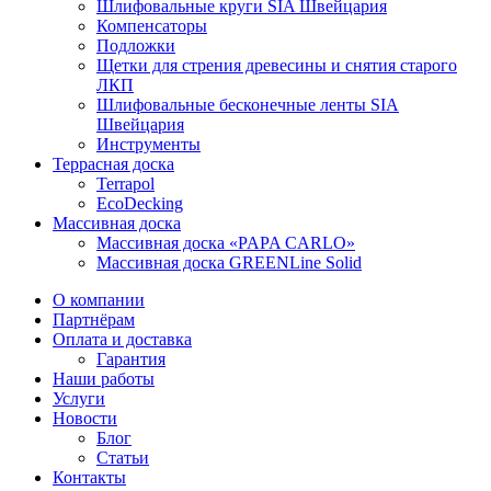
Шлифовальные круги SIA Швейцария
Компенсаторы
Подложки
Щетки для стрения древесины и снятия старого
ЛКП
Шлифовальные бесконечные ленты SIA
Швейцария
Инструменты
Террасная доска
Terrapol
EcoDecking
Массивная доска
Массивная доска «PAPA CARLO»
Массивная доска GREENLine Solid
О компании
Партнёрам
Оплата и доставка
Гарантия
Наши работы
Услуги
Новости
Блог
Статьи
Контакты