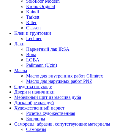
Solofloor Modern
Krono Original
Kaindl
Tarkett
Ritter
Classen
Клеи и грунтовки
Lechner
Лаки
Паркетный лак IRSA
Bona
LOBA
Pallmann (Uzin)
Масла
Масло для внутренних работ Glimtrex
Масло для наружных работ PNZ
Средства по уходу
Двери и наличники
Мебельный щит из массива дуба
Доска обрезная дуб
Художественный паркет
Розетка художественная
Бордюры
Саморезы, абразив, сопутствующие материалы
Саморезы