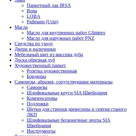
Паркетный лак IRSA
Bona
LOBA
Pallmann (Uzin)
Масла
Масло для внутренних работ Glimtrex
Масло для наружных работ PNZ
Средства по уходу
Двери и наличники
Мебельный щит из массива дуба
Доска обрезная дуб
Художественный паркет
Розетка художественная
Бордюры
Саморезы, абразив, сопутствующие материалы
Саморезы
Шлифовальные круги SIA Швейцария
Компенсаторы
Подложки
Щетки для стрения древесины и снятия старого
ЛКП
Шлифовальные бесконечные ленты SIA
Швейцария
Инструменты