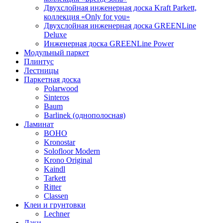
Двухслойная инженерная доска Kraft Parkett,
коллекция «Only for you»
Двухслойная инженерная доска GREENLine
Deluxe
Инженерная доска GREENLine Power
Модульный паркет
Плинтус
Лестницы
Паркетная доска
Polarwood
Sinteros
Baum
Barlinek (однополосная)
Ламинат
BOHO
Kronostar
Solofloor Modern
Krono Original
Kaindl
Tarkett
Ritter
Classen
Клеи и грунтовки
Lechner
Лаки