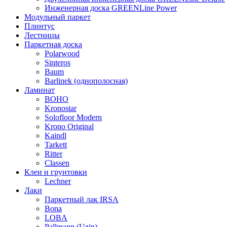
Инженерная доска GREENLine Power
Модульный паркет
Плинтус
Лестницы
Паркетная доска
Polarwood
Sinteros
Baum
Barlinek (однополосная)
Ламинат
BOHO
Kronostar
Solofloor Modern
Krono Original
Kaindl
Tarkett
Ritter
Classen
Клеи и грунтовки
Lechner
Лаки
Паркетный лак IRSA
Bona
LOBA
Pallmann (Uzin)