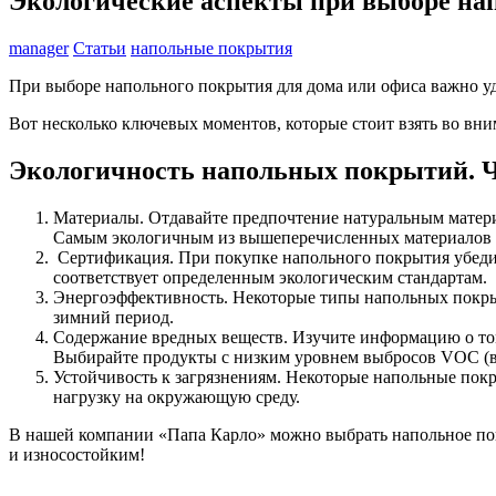
Экологические аспекты при выборе на
manager
Статьи
напольные покрытия
При выборе напольного покрытия для дома или офиса важно уде
Вот несколько ключевых моментов, которые стоит взять во вни
Экологичность напольных покрытий. Ч
Материалы. Отдавайте предпочтение натуральным материа
Самым экологичным из вышеперечисленных материалов я
Сертификация. При покупке напольного покрытия убедите
соответствует определенным экологическим стандартам.
Энергоэффективность. Некоторые типы напольных покрыти
зимний период.
Содержание вредных веществ. Изучите информацию о том
Выбирайте продукты с низким уровнем выбросов VOC (в
Устойчивость к загрязнениям. Некоторые напольные покр
нагрузку на окружающую среду.
В нашей компании «Папа Карло» можно выбрать напольное покр
и износостойким!