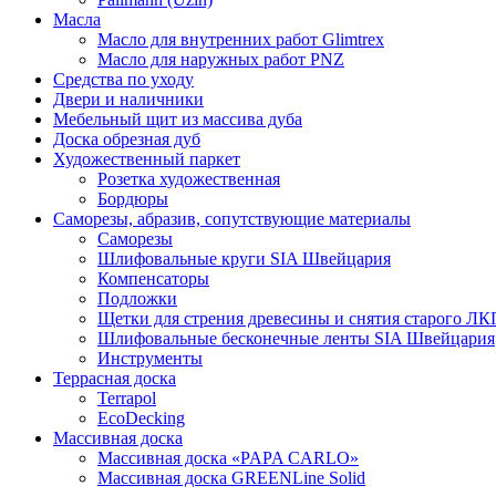
Масла
Масло для внутренних работ Glimtrex
Масло для наружных работ PNZ
Средства по уходу
Двери и наличники
Мебельный щит из массива дуба
Доска обрезная дуб
Художественный паркет
Розетка художественная
Бордюры
Саморезы, абразив, сопутствующие материалы
Саморезы
Шлифовальные круги SIA Швейцария
Компенсаторы
Подложки
Щетки для стрения древесины и снятия старого ЛК
Шлифовальные бесконечные ленты SIA Швейцария
Инструменты
Террасная доска
Terrapol
EcoDecking
Массивная доска
Массивная доска «PAPA CARLO»
Массивная доска GREENLine Solid