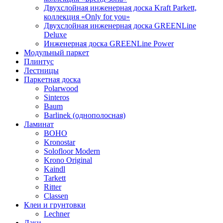
Двухслойная инженерная доска Kraft Parkett,
коллекция «Only for you»
Двухслойная инженерная доска GREENLine
Deluxe
Инженерная доска GREENLine Power
Модульный паркет
Плинтус
Лестницы
Паркетная доска
Polarwood
Sinteros
Baum
Barlinek (однополосная)
Ламинат
BOHO
Kronostar
Solofloor Modern
Krono Original
Kaindl
Tarkett
Ritter
Classen
Клеи и грунтовки
Lechner
Лаки