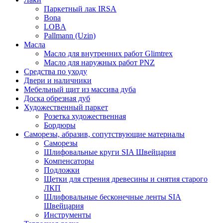
Паркетный лак IRSA
Bona
LOBA
Pallmann (Uzin)
Масла
Масло для внутренних работ Glimtrex
Масло для наружных работ PNZ
Средства по уходу
Двери и наличники
Мебельный щит из массива дуба
Доска обрезная дуб
Художественный паркет
Розетка художественная
Бордюры
Саморезы, абразив, сопутствующие материалы
Саморезы
Шлифовальные круги SIA Швейцария
Компенсаторы
Подложки
Щетки для стрения древесины и снятия старого
ЛКП
Шлифовальные бесконечные ленты SIA
Швейцария
Инструменты