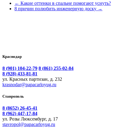
←
Какие оттенки в спальне помогают уснуть?
8 причин полюбить инженерную доску
→
Краснодар
8 (901) 104-22-79
8 (861) 255-02-84
8 (928) 433-81-81
ул. Красных партизан, д. 232
krasnodar@papacarloyug.ru
Ставрополь
8 (8652) 26-45-41
8 (962) 447-17-84
ул. Розы Люксембург, д. 17
stavropol@papacarloyug.ru