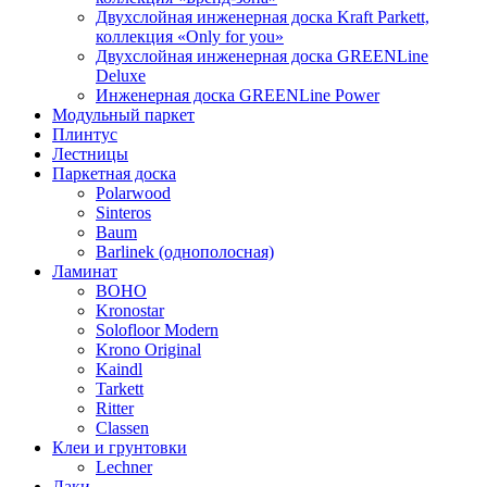
Двухслойная инженерная доска Kraft Parkett,
коллекция «Only for you»
Двухслойная инженерная доска GREENLine
Deluxe
Инженерная доска GREENLine Power
Модульный паркет
Плинтус
Лестницы
Паркетная доска
Polarwood
Sinteros
Baum
Barlinek (однополосная)
Ламинат
BOHO
Kronostar
Solofloor Modern
Krono Original
Kaindl
Tarkett
Ritter
Classen
Клеи и грунтовки
Lechner
Лаки