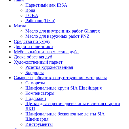
Паркетный лак IRSA
Bona
LOBA
Pallmann (Uzin)
Масла
Масло для внутренних работ Glimtrex
Масло для наружных работ PNZ
Средства по уходу
Двери и наличники
Мебельный щит из массива дуба
Доска обрезная дуб
Художественный паркет
Розетка художественная
Бордюры
Саморезы, абразив, сопутствующие материалы
Саморезы
Шлифовальные круги SIA Швейцария
Компенсаторы
Подложки
Щетки для стрения древесины и снятия старого
ЛКП
Шлифовальные бесконечные ленты SIA
Швейцария
Инструменты