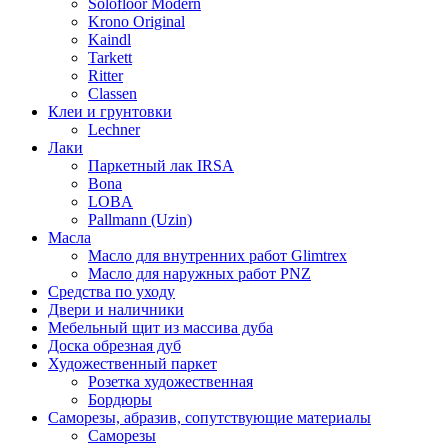
Solofloor Modern
Krono Original
Kaindl
Tarkett
Ritter
Classen
Клеи и грунтовки
Lechner
Лаки
Паркетный лак IRSA
Bona
LOBA
Pallmann (Uzin)
Масла
Масло для внутренних работ Glimtrex
Масло для наружных работ PNZ
Средства по уходу
Двери и наличники
Мебельный щит из массива дуба
Доска обрезная дуб
Художественный паркет
Розетка художественная
Бордюры
Саморезы, абразив, сопутствующие материалы
Саморезы