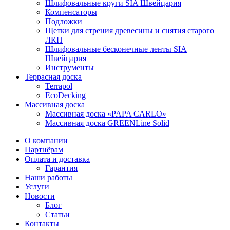
Шлифовальные круги SIA Швейцария
Компенсаторы
Подложки
Щетки для стрения древесины и снятия старого
ЛКП
Шлифовальные бесконечные ленты SIA
Швейцария
Инструменты
Террасная доска
Terrapol
EcoDecking
Массивная доска
Массивная доска «PAPA CARLO»
Массивная доска GREENLine Solid
О компании
Партнёрам
Оплата и доставка
Гарантия
Наши работы
Услуги
Новости
Блог
Статьи
Контакты