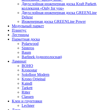
Двухслойная инженерная доска Kraft Parkett,
коллекция «Only for you»
Двухслойная инженерная доска GREENLine
Deluxe
Инженерная доска GREENLine Power
Модульный паркет
Плинтус
Лестницы
Паркетная доска
Polarwood
Sinteros
Baum
Barlinek (однополосная)
Ламинат
BOHO
Kronostar
Solofloor Modern
Krono Original
Kaindl
Tarkett
Ritter
Classen
Клеи и грунтовки
Lechner
Лаки