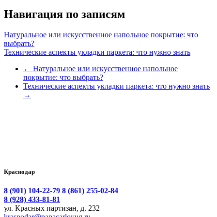
Навигация по записям
Натуральное или искусственное напольное покрытие: что
выбрать?
Технические аспекты укладки паркета: что нужно знать
←
Натуральное или искусственное напольное
покрытие: что выбрать?
Технические аспекты укладки паркета: что нужно знать
→
Краснодар
8 (901) 104-22-79
8 (861) 255-02-84
8 (928) 433-81-81
ул. Красных партизан, д. 232
krasnodar@papacarloyug.ru