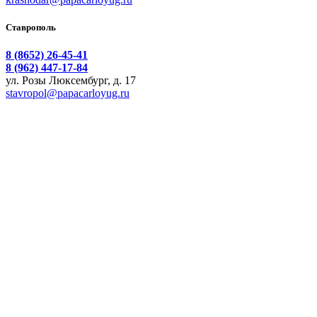
Ставрополь
8 (8652) 26-45-41
8 (962) 447-17-84
ул. Розы Люксембург, д. 17
stavropol@papacarloyug.ru