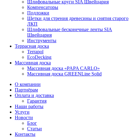
Шлифовальные круги SIA Швейцария
Компенсаторы
Подложки
Щетки для стрения древесины и снятия старого
ЛКП
Шлифовальные бесконечные ленты SIA
Швейцария
Инструменты
Террасная доска
Terrapol
EcoDecking
Массивная доска
Массивная доска «PAPA CARLO»
Массивная доска GREENLine Solid
О компании
Партнёрам
Оплата и доставка
Гарантия
Наши работы
Услуги
Новости
Блог
Статьи
Контакты