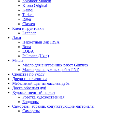
Solofloor Modern
Krono Original
Kaindl
Tarkett
Ritter
Classen
Клеи и грунтовки
Lechner
Лаки
Паркетный лак IRSA
Bona
LOBA
Pallmann (Uzin)
Масла
Масло для внутренних работ Glimtrex
Масло для наружных работ PNZ
Средства по уходу
Двери и наличники
Мебельный щит из массива дуба
Доска обрезная дуб
Художественный паркет
Розетка художественная
Бордюры
Саморезы, абразив, сопутствующие материалы
Саморезы