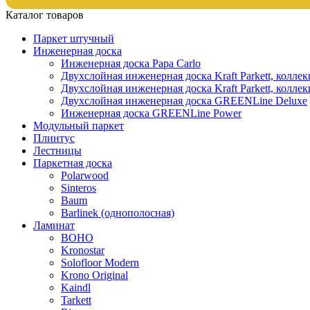
Каталог товаров
Паркет штучный
Инженерная доска
Инженерная доска Papa Carlo
Двухслойная инженерная доска Kraft Parkett, колле
Двухслойная инженерная доска Kraft Parkett, коллек
Двухслойная инженерная доска GREENLine Deluxe
Инженерная доска GREENLine Power
Модульный паркет
Плинтус
Лестницы
Паркетная доска
Polarwood
Sinteros
Baum
Barlinek (однополосная)
Ламинат
BOHO
Kronostar
Solofloor Modern
Krono Original
Kaindl
Tarkett