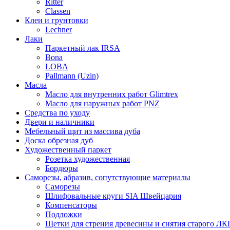
Ritter
Classen
Клеи и грунтовки
Lechner
Лаки
Паркетный лак IRSA
Bona
LOBA
Pallmann (Uzin)
Масла
Масло для внутренних работ Glimtrex
Масло для наружных работ PNZ
Средства по уходу
Двери и наличники
Мебельный щит из массива дуба
Доска обрезная дуб
Художественный паркет
Розетка художественная
Бордюры
Саморезы, абразив, сопутствующие материалы
Саморезы
Шлифовальные круги SIA Швейцария
Компенсаторы
Подложки
Щетки для стрения древесины и снятия старого ЛК