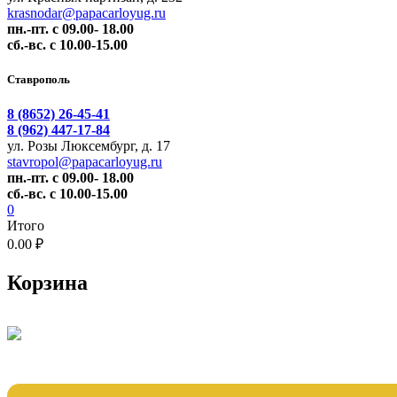
krasnodar@papacarloyug.ru
пн.-пт. с 09.00- 18.00
сб.-вс. с 10.00-15.00
Ставрополь
8 (8652) 26-45-41
8 (962) 447-17-84
ул. Розы Люксембург, д. 17
stavropol@papacarloyug.ru
пн.-пт. с 09.00- 18.00
сб.-вс. с 10.00-15.00
0
Итого
0.00 ₽
Корзина