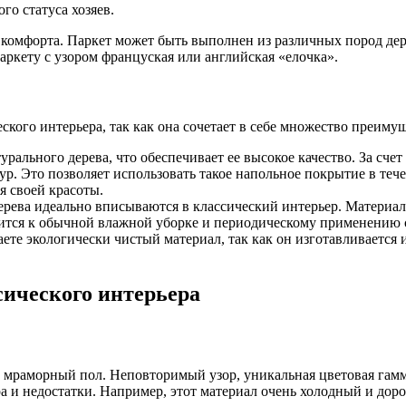
го статуса хозяев.
 комфорта. Паркет может быть выполнен из различных пород дерев
аркету с узором француская или английская «елочка».
кого интерьера, так как она сочетает в себе множество преимущ
урального дерева, что обеспечивает ее высокое качество. За сче
ур. Это позволяет использовать такое напольное покрытие в теч
я своей красоты.
ерева идеально вписываются в классический интерьер. Материал
ится к обычной влажной уборке и периодическому применению с
те экологически чистый материал, так как он изготавливается и
сического интерьера
 мраморный пол. Неповторимый узор, уникальная цветовая гамм
а и недостатки. Например, этот материал очень холодный и доро