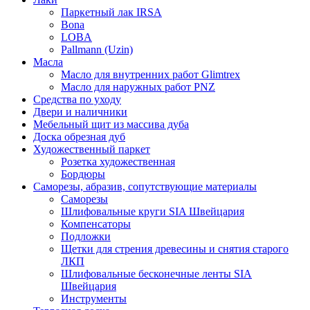
Паркетный лак IRSA
Bona
LOBA
Pallmann (Uzin)
Масла
Масло для внутренних работ Glimtrex
Масло для наружных работ PNZ
Средства по уходу
Двери и наличники
Мебельный щит из массива дуба
Доска обрезная дуб
Художественный паркет
Розетка художественная
Бордюры
Саморезы, абразив, сопутствующие материалы
Саморезы
Шлифовальные круги SIA Швейцария
Компенсаторы
Подложки
Щетки для стрения древесины и снятия старого
ЛКП
Шлифовальные бесконечные ленты SIA
Швейцария
Инструменты