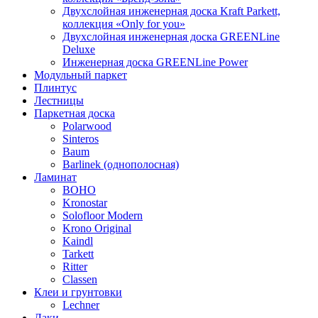
Двухслойная инженерная доска Kraft Parkett,
коллекция «Only for you»
Двухслойная инженерная доска GREENLine
Deluxe
Инженерная доска GREENLine Power
Модульный паркет
Плинтус
Лестницы
Паркетная доска
Polarwood
Sinteros
Baum
Barlinek (однополосная)
Ламинат
BOHO
Kronostar
Solofloor Modern
Krono Original
Kaindl
Tarkett
Ritter
Classen
Клеи и грунтовки
Lechner
Лаки