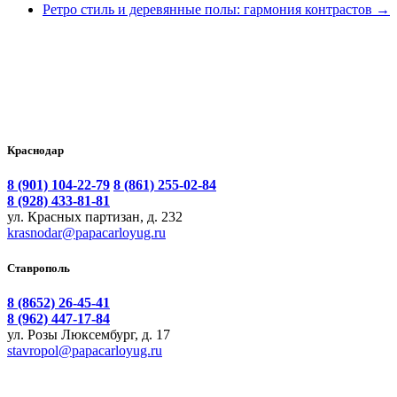
Ретро стиль и деревянные полы: гармония контрастов
→
Краснодар
8 (901) 104-22-79
8 (861) 255-02-84
8 (928) 433-81-81
ул. Красных партизан, д. 232
krasnodar@papacarloyug.ru
Ставрополь
8 (8652) 26-45-41
8 (962) 447-17-84
ул. Розы Люксембург, д. 17
stavropol@papacarloyug.ru