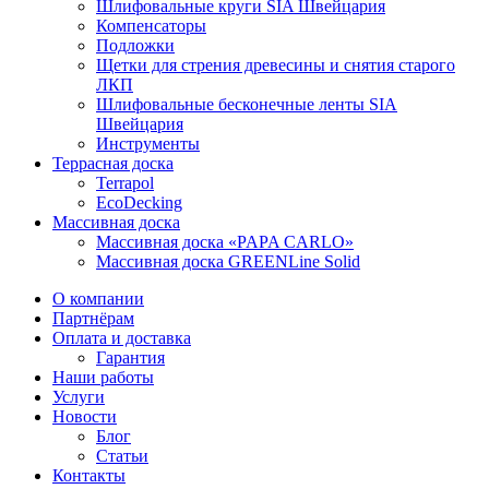
Шлифовальные круги SIA Швейцария
Компенсаторы
Подложки
Щетки для стрения древесины и снятия старого
ЛКП
Шлифовальные бесконечные ленты SIA
Швейцария
Инструменты
Террасная доска
Terrapol
EcoDecking
Массивная доска
Массивная доска «PAPA CARLO»
Массивная доска GREENLine Solid
О компании
Партнёрам
Оплата и доставка
Гарантия
Наши работы
Услуги
Новости
Блог
Статьи
Контакты