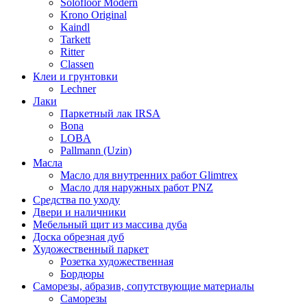
Solofloor Modern
Krono Original
Kaindl
Tarkett
Ritter
Classen
Клеи и грунтовки
Lechner
Лаки
Паркетный лак IRSA
Bona
LOBA
Pallmann (Uzin)
Масла
Масло для внутренних работ Glimtrex
Масло для наружных работ PNZ
Средства по уходу
Двери и наличники
Мебельный щит из массива дуба
Доска обрезная дуб
Художественный паркет
Розетка художественная
Бордюры
Саморезы, абразив, сопутствующие материалы
Саморезы