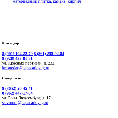
материалами: плитка, камень, кирпич
→
Краснодар
8 (901) 104-22-79
8 (861) 255-02-84
8 (928) 433-81-81
ул. Красных партизан, д. 232
krasnodar@papacarloyug.ru
Ставрополь
8 (8652) 26-45-41
8 (962) 447-17-84
ул. Розы Люксембург, д. 17
stavropol@papacarloyug.ru