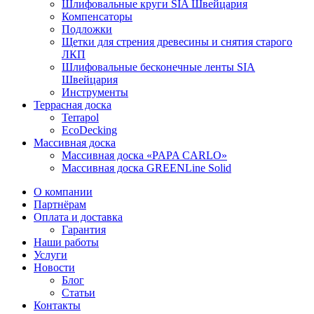
Шлифовальные круги SIA Швейцария
Компенсаторы
Подложки
Щетки для стрения древесины и снятия старого
ЛКП
Шлифовальные бесконечные ленты SIA
Швейцария
Инструменты
Террасная доска
Terrapol
EcoDecking
Массивная доска
Массивная доска «PAPA CARLO»
Массивная доска GREENLine Solid
О компании
Партнёрам
Оплата и доставка
Гарантия
Наши работы
Услуги
Новости
Блог
Статьи
Контакты