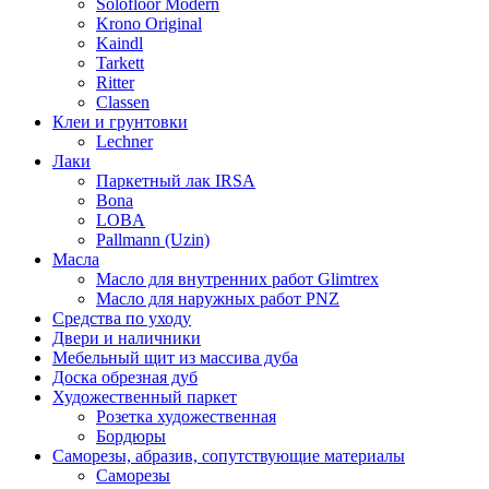
Solofloor Modern
Krono Original
Kaindl
Tarkett
Ritter
Classen
Клеи и грунтовки
Lechner
Лаки
Паркетный лак IRSA
Bona
LOBA
Pallmann (Uzin)
Масла
Масло для внутренних работ Glimtrex
Масло для наружных работ PNZ
Средства по уходу
Двери и наличники
Мебельный щит из массива дуба
Доска обрезная дуб
Художественный паркет
Розетка художественная
Бордюры
Саморезы, абразив, сопутствующие материалы
Саморезы