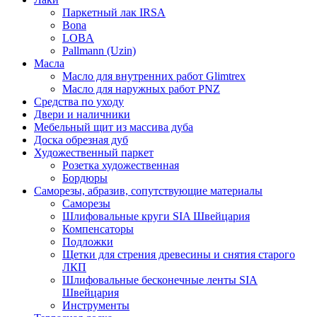
Паркетный лак IRSA
Bona
LOBA
Pallmann (Uzin)
Масла
Масло для внутренних работ Glimtrex
Масло для наружных работ PNZ
Средства по уходу
Двери и наличники
Мебельный щит из массива дуба
Доска обрезная дуб
Художественный паркет
Розетка художественная
Бордюры
Саморезы, абразив, сопутствующие материалы
Саморезы
Шлифовальные круги SIA Швейцария
Компенсаторы
Подложки
Щетки для стрения древесины и снятия старого
ЛКП
Шлифовальные бесконечные ленты SIA
Швейцария
Инструменты