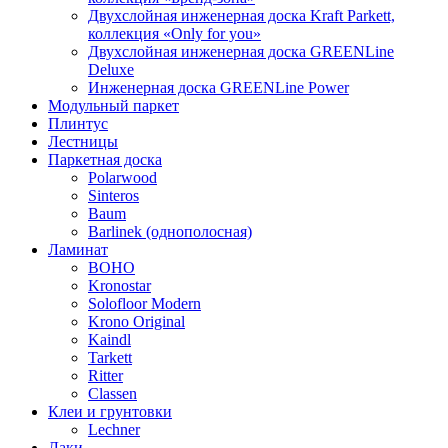
Двухслойная инженерная доска Kraft Parkett,
коллекция «Only for you»
Двухслойная инженерная доска GREENLine
Deluxe
Инженерная доска GREENLine Power
Модульный паркет
Плинтус
Лестницы
Паркетная доска
Polarwood
Sinteros
Baum
Barlinek (однополосная)
Ламинат
BOHO
Kronostar
Solofloor Modern
Krono Original
Kaindl
Tarkett
Ritter
Classen
Клеи и грунтовки
Lechner
Лаки