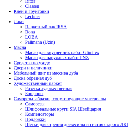
Ritter
Classen
Клеи и грунтовки
Lechner
Лаки
Паркетный лак IRSA
Bona
LOBA
Pallmann (Uzin)
Масла
Масло для внутренних работ Glimtrex
Масло для наружных работ PNZ
Средства по уходу
Двери и наличники
Мебельный щит из массива дуба
Доска обрезная дуб
Художественный паркет
Розетка художественная
Бордюры
Саморезы, абразив, сопутствующие материалы
Саморезы
Шлифовальные круги SIA Швейцария
Компенсаторы
Подложки
Щетки для стрения древесины и снятия старого ЛК