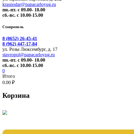
krasnodar@papacarloyug.ru
пн.-пт. с 09.00- 18.00
сб.-вс. с 10.00-15.00
Ставрополь
8 (8652) 26-45-41
8 (962) 447-17-84
ул. Розы Люксембург, д. 17
stavropol@papacarloyug.ru
пн.-пт. с 09.00- 18.00
сб.-вс. с 10.00-15.00
0
Итого
0.00 ₽
Корзина