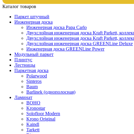
Каталог товаров
Паркет штучный
Инженерная доска
Инженерная доска Papa Carlo
Двухслойная инженерная доска Kraft Parkett, колле
Двухслойная инженерная доска Kraft Parkett, коллек
Двухслойная инженерная доска GREENLine Deluxe
Инженерная доска GREENLine Power
Модульный паркет
Плинтус
Лестницы
Паркетная доска
Polarwood
Sinteros
Baum
Barlinek (однополосная)
Ламинат
BOHO
Kronostar
Solofloor Modern
Krono Original
Kaindl
Tarkett