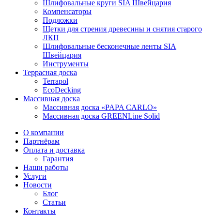
Шлифовальные круги SIA Швейцария
Компенсаторы
Подложки
Щетки для стрения древесины и снятия старого
ЛКП
Шлифовальные бесконечные ленты SIA
Швейцария
Инструменты
Террасная доска
Terrapol
EcoDecking
Массивная доска
Массивная доска «PAPA CARLO»
Массивная доска GREENLine Solid
О компании
Партнёрам
Оплата и доставка
Гарантия
Наши работы
Услуги
Новости
Блог
Статьи
Контакты