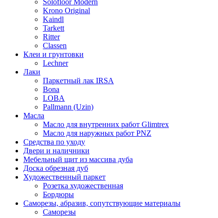
Solofloor Modern
Krono Original
Kaindl
Tarkett
Ritter
Classen
Клеи и грунтовки
Lechner
Лаки
Паркетный лак IRSA
Bona
LOBA
Pallmann (Uzin)
Масла
Масло для внутренних работ Glimtrex
Масло для наружных работ PNZ
Средства по уходу
Двери и наличники
Мебельный щит из массива дуба
Доска обрезная дуб
Художественный паркет
Розетка художественная
Бордюры
Саморезы, абразив, сопутствующие материалы
Саморезы