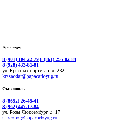
Краснодар
8 (901) 104-22-79
8 (861) 255-02-84
8 (928) 433-81-81
ул. Красных партизан, д. 232
krasnodar@papacarloyug.ru
Ставрополь
8 (8652) 26-45-41
8 (962) 447-17-84
ул. Розы Люксембург, д. 17
stavropol@papacarloyug.ru