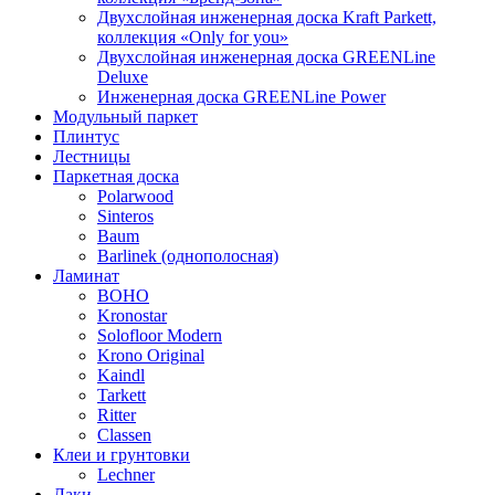
Двухслойная инженерная доска Kraft Parkett,
коллекция «Only for you»
Двухслойная инженерная доска GREENLine
Deluxe
Инженерная доска GREENLine Power
Модульный паркет
Плинтус
Лестницы
Паркетная доска
Polarwood
Sinteros
Baum
Barlinek (однополосная)
Ламинат
BOHO
Kronostar
Solofloor Modern
Krono Original
Kaindl
Tarkett
Ritter
Classen
Клеи и грунтовки
Lechner
Лаки