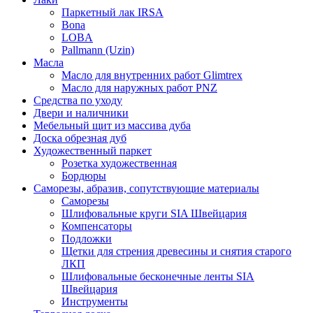
Паркетный лак IRSA
Bona
LOBA
Pallmann (Uzin)
Масла
Масло для внутренних работ Glimtrex
Масло для наружных работ PNZ
Средства по уходу
Двери и наличники
Мебельный щит из массива дуба
Доска обрезная дуб
Художественный паркет
Розетка художественная
Бордюры
Саморезы, абразив, сопутствующие материалы
Саморезы
Шлифовальные круги SIA Швейцария
Компенсаторы
Подложки
Щетки для стрения древесины и снятия старого
ЛКП
Шлифовальные бесконечные ленты SIA
Швейцария
Инструменты