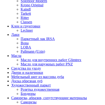
Solofloor Modern
Krono Original
Kaindl
Tarkett
Ritter
Classen
Клеи и грунтовки
Lechner
Лаки
Паркетный лак IRSA
Bona
LOBA
Pallmann (Uzin)
Масла
Масло для внутренних работ Glimtrex
Масло для наружных работ PNZ
Средства по уходу
Двери и наличники
Мебельный щит из массива дуба
Доска обрезная дуб
Художественный паркет
Розетка художественная
Бордюры
Саморезы, абразив, сопутствующие материалы
Саморезы