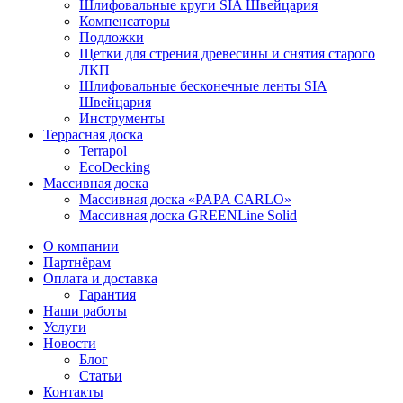
Шлифовальные круги SIA Швейцария
Компенсаторы
Подложки
Щетки для стрения древесины и снятия старого
ЛКП
Шлифовальные бесконечные ленты SIA
Швейцария
Инструменты
Террасная доска
Terrapol
EcoDecking
Массивная доска
Массивная доска «PAPA CARLO»
Массивная доска GREENLine Solid
О компании
Партнёрам
Оплата и доставка
Гарантия
Наши работы
Услуги
Новости
Блог
Статьи
Контакты