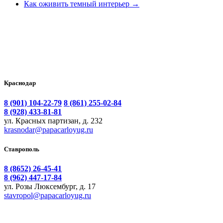
Как оживить темный интерьер
→
Краснодар
8 (901) 104-22-79
8 (861) 255-02-84
8 (928) 433-81-81
ул. Красных партизан, д. 232
krasnodar@papacarloyug.ru
Ставрополь
8 (8652) 26-45-41
8 (962) 447-17-84
ул. Розы Люксембург, д. 17
stavropol@papacarloyug.ru