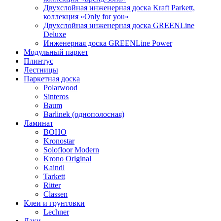
Двухслойная инженерная доска Kraft Parkett,
коллекция «Only for you»
Двухслойная инженерная доска GREENLine
Deluxe
Инженерная доска GREENLine Power
Модульный паркет
Плинтус
Лестницы
Паркетная доска
Polarwood
Sinteros
Baum
Barlinek (однополосная)
Ламинат
BOHO
Kronostar
Solofloor Modern
Krono Original
Kaindl
Tarkett
Ritter
Classen
Клеи и грунтовки
Lechner
Лаки