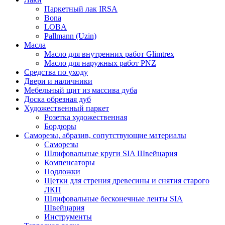
Паркетный лак IRSA
Bona
LOBA
Pallmann (Uzin)
Масла
Масло для внутренних работ Glimtrex
Масло для наружных работ PNZ
Средства по уходу
Двери и наличники
Мебельный щит из массива дуба
Доска обрезная дуб
Художественный паркет
Розетка художественная
Бордюры
Саморезы, абразив, сопутствующие материалы
Саморезы
Шлифовальные круги SIA Швейцария
Компенсаторы
Подложки
Щетки для стрения древесины и снятия старого
ЛКП
Шлифовальные бесконечные ленты SIA
Швейцария
Инструменты