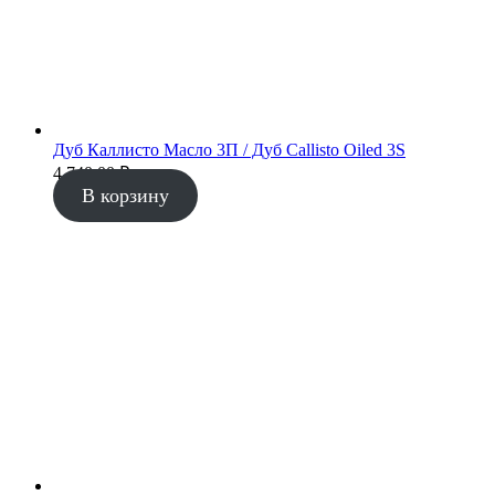
Дуб Каллисто Масло 3П / Дуб Callisto Oiled 3S
4 740.00
₽
В корзину