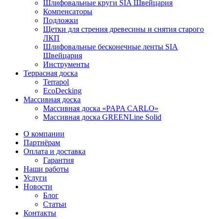
Шлифовальные круги SIA Швейцария
Компенсаторы
Подложки
Щетки для стрения древесины и снятия старого
ЛКП
Шлифовальные бесконечные ленты SIA
Швейцария
Инструменты
Террасная доска
Terrapol
EcoDecking
Массивная доска
Массивная доска «PAPA CARLO»
Массивная доска GREENLine Solid
О компании
Партнёрам
Оплата и доставка
Гарантия
Наши работы
Услуги
Новости
Блог
Статьи
Контакты