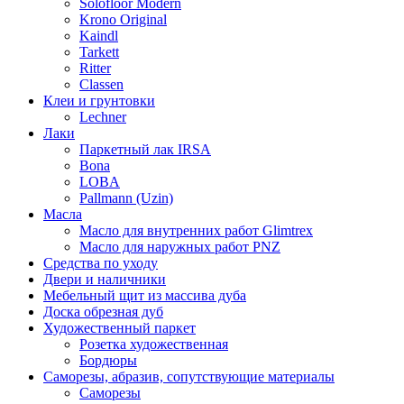
Solofloor Modern
Krono Original
Kaindl
Tarkett
Ritter
Classen
Клеи и грунтовки
Lechner
Лаки
Паркетный лак IRSA
Bona
LOBA
Pallmann (Uzin)
Масла
Масло для внутренних работ Glimtrex
Масло для наружных работ PNZ
Средства по уходу
Двери и наличники
Мебельный щит из массива дуба
Доска обрезная дуб
Художественный паркет
Розетка художественная
Бордюры
Саморезы, абразив, сопутствующие материалы
Саморезы