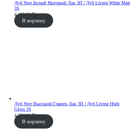
Дуб Уют Белый Матовый Лак 3П / Дуб Living White Matt
3S
4 330.00
₽
В корзину
Дуб Уют Высокий Глянец Лак 3П / Дуб Living High
Gloss 3S
4 330.00
₽
В корзину