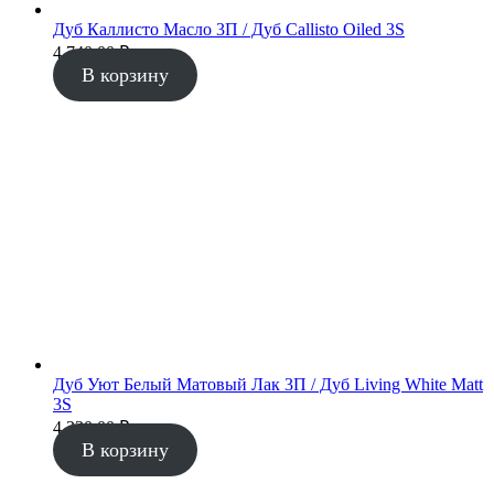
Дуб Каллисто Масло 3П / Дуб Callisto Oiled 3S
4 740.00
₽
В корзину
Дуб Уют Белый Матовый Лак 3П / Дуб Living White Matt
3S
4 330.00
₽
В корзину