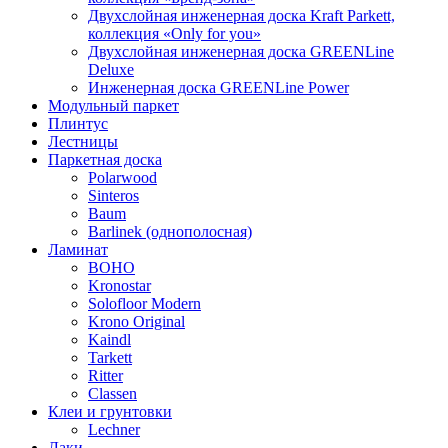
Двухслойная инженерная доска Kraft Parkett,
коллекция «Only for you»
Двухслойная инженерная доска GREENLine
Deluxe
Инженерная доска GREENLine Power
Модульный паркет
Плинтус
Лестницы
Паркетная доска
Polarwood
Sinteros
Baum
Barlinek (однополосная)
Ламинат
BOHO
Kronostar
Solofloor Modern
Krono Original
Kaindl
Tarkett
Ritter
Classen
Клеи и грунтовки
Lechner
Лаки