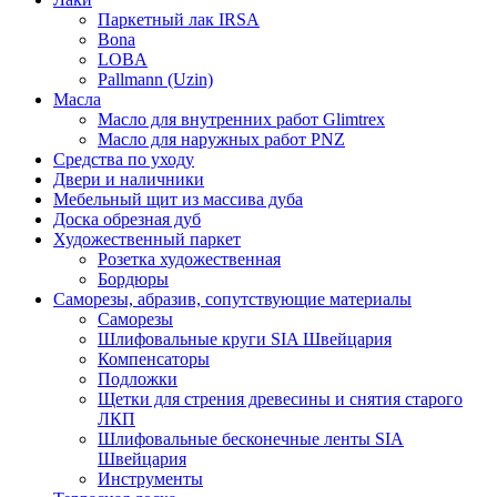
Паркетный лак IRSA
Bona
LOBA
Pallmann (Uzin)
Масла
Масло для внутренних работ Glimtrex
Масло для наружных работ PNZ
Средства по уходу
Двери и наличники
Мебельный щит из массива дуба
Доска обрезная дуб
Художественный паркет
Розетка художественная
Бордюры
Саморезы, абразив, сопутствующие материалы
Саморезы
Шлифовальные круги SIA Швейцария
Компенсаторы
Подложки
Щетки для стрения древесины и снятия старого
ЛКП
Шлифовальные бесконечные ленты SIA
Швейцария
Инструменты