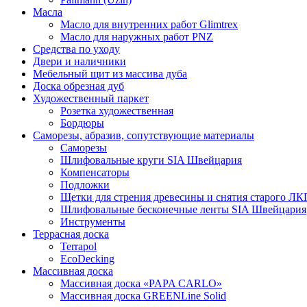
Масла
Масло для внутренних работ Glimtrex
Масло для наружных работ PNZ
Средства по уходу
Двери и наличники
Мебельный щит из массива дуба
Доска обрезная дуб
Художественный паркет
Розетка художественная
Бордюры
Саморезы, абразив, сопутствующие материалы
Саморезы
Шлифовальные круги SIA Швейцария
Компенсаторы
Подложки
Щетки для стрения древесины и снятия старого ЛК
Шлифовальные бесконечные ленты SIA Швейцария
Инструменты
Террасная доска
Terrapol
EcoDecking
Массивная доска
Массивная доска «PAPA CARLO»
Массивная доска GREENLine Solid