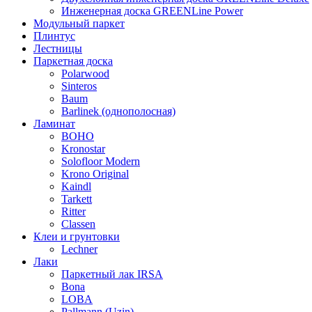
Инженерная доска GREENLine Power
Модульный паркет
Плинтус
Лестницы
Паркетная доска
Polarwood
Sinteros
Baum
Barlinek (однополосная)
Ламинат
BOHO
Kronostar
Solofloor Modern
Krono Original
Kaindl
Tarkett
Ritter
Classen
Клеи и грунтовки
Lechner
Лаки
Паркетный лак IRSA
Bona
LOBA
Pallmann (Uzin)