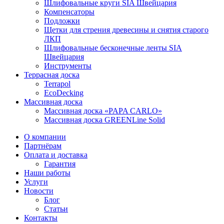
Шлифовальные круги SIA Швейцария
Компенсаторы
Подложки
Щетки для стрения древесины и снятия старого
ЛКП
Шлифовальные бесконечные ленты SIA
Швейцария
Инструменты
Террасная доска
Terrapol
EcoDecking
Массивная доска
Массивная доска «PAPA CARLO»
Массивная доска GREENLine Solid
О компании
Партнёрам
Оплата и доставка
Гарантия
Наши работы
Услуги
Новости
Блог
Статьи
Контакты