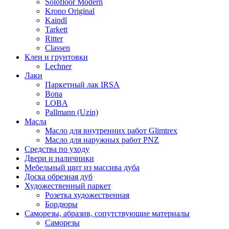
Solofloor Modern
Krono Original
Kaindl
Tarkett
Ritter
Classen
Клеи и грунтовки
Lechner
Лаки
Паркетный лак IRSA
Bona
LOBA
Pallmann (Uzin)
Масла
Масло для внутренних работ Glimtrex
Масло для наружных работ PNZ
Средства по уходу
Двери и наличники
Мебельный щит из массива дуба
Доска обрезная дуб
Художественный паркет
Розетка художественная
Бордюры
Саморезы, абразив, сопутствующие материалы
Саморезы