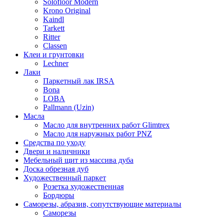
Solofloor Modern
Krono Original
Kaindl
Tarkett
Ritter
Classen
Клеи и грунтовки
Lechner
Лаки
Паркетный лак IRSA
Bona
LOBA
Pallmann (Uzin)
Масла
Масло для внутренних работ Glimtrex
Масло для наружных работ PNZ
Средства по уходу
Двери и наличники
Мебельный щит из массива дуба
Доска обрезная дуб
Художественный паркет
Розетка художественная
Бордюры
Саморезы, абразив, сопутствующие материалы
Саморезы