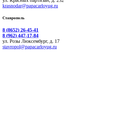
ул. Красных партизан, д. 232
krasnodar@papacarloyug.ru
Ставрополь
8 (8652) 26-45-41
8 (962) 447-17-84
ул. Розы Люксембург, д. 17
stavropol@papacarloyug.ru