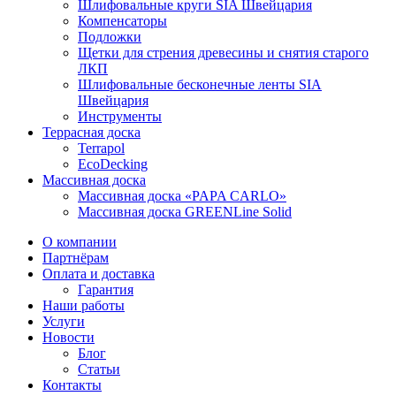
Шлифовальные круги SIA Швейцария
Компенсаторы
Подложки
Щетки для стрения древесины и снятия старого
ЛКП
Шлифовальные бесконечные ленты SIA
Швейцария
Инструменты
Террасная доска
Terrapol
EcoDecking
Массивная доска
Массивная доска «PAPA CARLO»
Массивная доска GREENLine Solid
О компании
Партнёрам
Оплата и доставка
Гарантия
Наши работы
Услуги
Новости
Блог
Статьи
Контакты