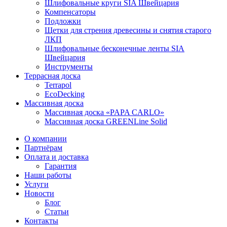
Шлифовальные круги SIA Швейцария
Компенсаторы
Подложки
Щетки для стрения древесины и снятия старого
ЛКП
Шлифовальные бесконечные ленты SIA
Швейцария
Инструменты
Террасная доска
Terrapol
EcoDecking
Массивная доска
Массивная доска «PAPA CARLO»
Массивная доска GREENLine Solid
О компании
Партнёрам
Оплата и доставка
Гарантия
Наши работы
Услуги
Новости
Блог
Статьи
Контакты