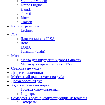
Solofloor Modern
Krono Original
Kaindl
Tarkett
Ritter
Classen
Клеи и грунтовки
Lechner
Лаки
Паркетный лак IRSA
Bona
LOBA
Pallmann (Uzin)
Масла
Масло для внутренних работ Glimtrex
Масло для наружных работ PNZ
Средства по уходу
Двери и наличники
Мебельный щит из массива дуба
Доска обрезная дуб
Художественный паркет
Розетка художественная
Бордюры
Саморезы, абразив, сопутствующие материалы
Саморезы