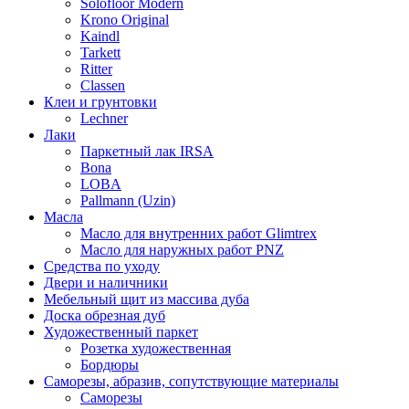
Solofloor Modern
Krono Original
Kaindl
Tarkett
Ritter
Classen
Клеи и грунтовки
Lechner
Лаки
Паркетный лак IRSA
Bona
LOBA
Pallmann (Uzin)
Масла
Масло для внутренних работ Glimtrex
Масло для наружных работ PNZ
Средства по уходу
Двери и наличники
Мебельный щит из массива дуба
Доска обрезная дуб
Художественный паркет
Розетка художественная
Бордюры
Саморезы, абразив, сопутствующие материалы
Саморезы