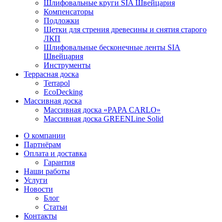
Шлифовальные круги SIA Швейцария
Компенсаторы
Подложки
Щетки для стрения древесины и снятия старого
ЛКП
Шлифовальные бесконечные ленты SIA
Швейцария
Инструменты
Террасная доска
Terrapol
EcoDecking
Массивная доска
Массивная доска «PAPA CARLO»
Массивная доска GREENLine Solid
О компании
Партнёрам
Оплата и доставка
Гарантия
Наши работы
Услуги
Новости
Блог
Статьи
Контакты