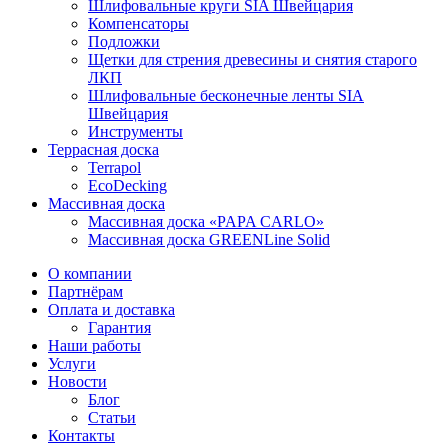
Шлифовальные круги SIA Швейцария
Компенсаторы
Подложки
Щетки для стрения древесины и снятия старого
ЛКП
Шлифовальные бесконечные ленты SIA
Швейцария
Инструменты
Террасная доска
Terrapol
EcoDecking
Массивная доска
Массивная доска «PAPA CARLO»
Массивная доска GREENLine Solid
О компании
Партнёрам
Оплата и доставка
Гарантия
Наши работы
Услуги
Новости
Блог
Статьи
Контакты