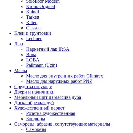
Solofloor Modern
Krono Original
Kaindl
Tarkett
Ritter
Classen
Клеи и грунтовки
Lechner
Лаки
Паркетный лак IRSA
Bona
LOBA
Pallmann (Uzin)
Масла
Масло для внутренних работ Glimtrex
Масло для наружных работ PNZ
Средства по уходу
Двери и наличники
Мебельный щит из массива дуба
Доска обрезная дуб
Художественный паркет
Розетка художественная
Бордюры
Саморезы, абразив, сопутствующие материалы
Саморезы